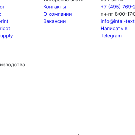
ог
Контакты
+7 (495) 769-
с
О компании
пн-пт 8:00-17:
print
Вакансии
info@intai-texti
tricot
Написать в
supply
Telegram
роизводства