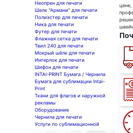
Неопрен для печати
цене,
Шелк "Армани" для печати
проф
Полиэстер для печати
решен
Ника для печати
швейн
Футер для печати
Поч
Флажная сетка для печати
Твил 240 для печати
Мокрый шёлк для печати
Интерлок для печати
Шифон для печати
INTAI-PRINT Бумага / Чернила
Бумага для сублимации Intai-
Print
Ткани для флагов и наружной
рекламы
Оборудование
Чернила для печати
Услуги по сублимационной
печати