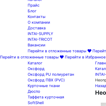
Прайс
Блог
Контакты
О компании
Доставка
INTAI-SUPPLY
INTAI-TRICOT
Вакансии
Перейти в отложенные товары
Перейт
Перейти в отложенные товары
Перейти в Избранное
Каталог
Главн
Оксфорд
Катал
Оксфорд PU полиуретан
INTAI
Оксфорд ПВХ (PVC)
Неопр
Курточные ткани
Наза
Дюспо
Нео
Таффета курточная
SoftShell