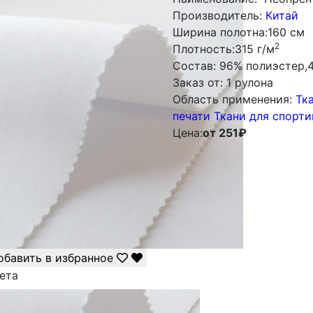
Производитель:
Китай
Ширина полотна:
160 см
2
Плотность:
315 г/м
Состав:
96% полиэстер,
Заказ от:
1 рулона
Облаcть применения:
Тк
печати
Ткани для спорт
Цена:
от 251
₽
обавить в избранное
ета