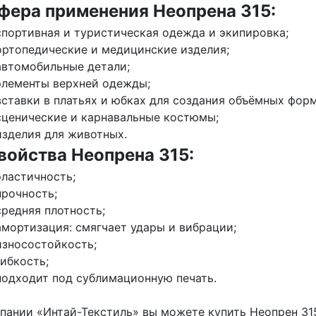
фера применения Неопрена 315:
спортивная и туристическая одежда и экипировка;
ортопедические и медицинские изделия;
автомобильные детали;
элементы верхней одежды;
вставки в платьях и юбках для создания объёмных форм
сценические и карнавальные костюмы;
изделия для животных.
войства Неопрена 315:
эластичность;
прочность;
средняя плотность;
амортизация: смягчает удары и вибрации;
износостойкость;
гибкость;
подходит под сублимационную печать.
пании «Интай-Текстиль» вы можете купить Неопрен 31