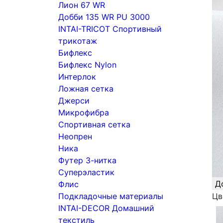
Лион 67 WR
Добби 135 WR PU 3000
INTAI-TRICOT Спортивный
трикотаж
Бифлекс
Бифлекс Nylon
Интерлок
Ложная сетка
Джерси
Микрофибра
Спортивная сетка
Неопрен
Ника
Футер 3-нитка
Суперэластик
Д
Флис
Подкладочные материалы
Цв
INTAI-DECOR Домашний
текстиль