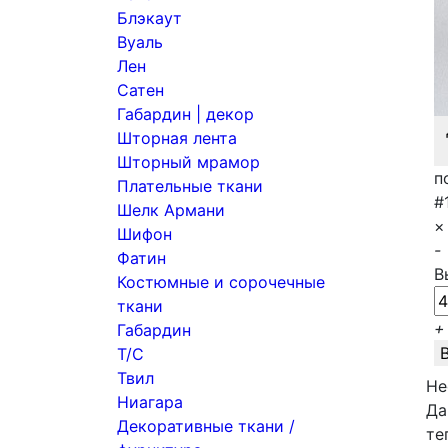
Блэкаут
Вуаль
Лен
Сатен
Габардин | декор
Шторная лента
Шторный мрамор
п
Плательные ткани
#
Шелк Армани
×
Шифон
-
Фатин
В
Костюмные и сорочечные
ткани
+
Габардин
Т/С
Твил
Не
Ниагара
Да
Декоративные ткани /
те