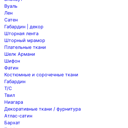
Вуаль
Лен
Сатен
Габардин | декор
Шторная лента
Шторный мрамор
Плательные ткани
Шелк Армани
Шифон
Фатин
Костюмные и сорочечные ткани
Габардин
Т/С
Твил
Ниагара
Декоративные ткани / фурнитура
Атлас-сатин
Бархат