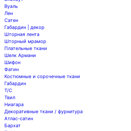
Вуаль
Лен
Сатен
Габардин | декор
Шторная лента
Шторный мрамор
Плательные ткани
Шелк Армани
Шифон
Фатин
Костюмные и сорочечные ткани
Габардин
Т/С
Твил
Ниагара
Декоративные ткани / фурнитура
Атлас-сатин
Бархат