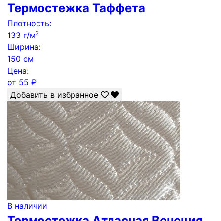
Термостежка Таффета
Плотность:
2
133 г/м
Ширина:
150 см
Цена:
от
55
₽
Добавить в избранное
В наличии
Термостежка Атласная Венеция