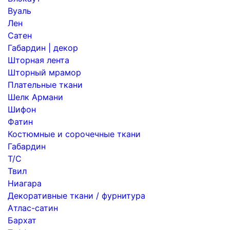
Вуаль
Лен
Сатен
Габардин | декор
Шторная лента
Шторный мрамор
Плательные ткани
Шелк Армани
Шифон
Фатин
Костюмные и сорочечные ткани
Габардин
Т/С
Твил
Ниагара
Декоративные ткани / фурнитура
Атлас-сатин
Бархат